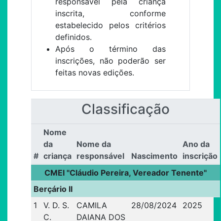
responsável pela criança
inscrita, conforme
estabelecido pelos critérios
definidos.
Após o término das
inscrições, não poderão ser
feitas novas edições.
Classificação
Nome
da
Nome da
Ano da
#
criança
responsável
Nascimento
inscrição
CMEI "Cláudio Pereira, Vereador Tenente"
Berçário II
1
V. D. S.
CAMILA
28/08/2024
2025
C.
DAIANA DOS